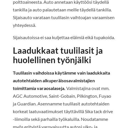
polttoaineesta. Auto annetaan käyttöösi täydellä
tankilla ja auto palautetaan meille täydellä tankilla.
Sijaisauto varataan tuulilasin vaihtoajan varaamisen
yhteydessä.
Sijaisautoissa ei saa kuljettaa eläimiä eikä tupakoida.
Laadukkaat tuulilasit ja
huolellinen työnjälki
Tuulilasin vaihdoissa käytämme vain laadukkaita
autotehtaiden alkuperäisosavalmistajien
toimittamia varaosalaseja.
Valmistajina ovat mm.
AGC Automotive, Saint-Gobain, Pilkington, Fuyao
ja Guardian. Asennamme tuulilasit autotehtaiden
korkeat laatuvaatimukset täyttävillä Sika tack drive
-liimoilla sekä parhailla työkaluilla. Noudatamme
myös erityistä varovaisuutta autosi ulko- ja