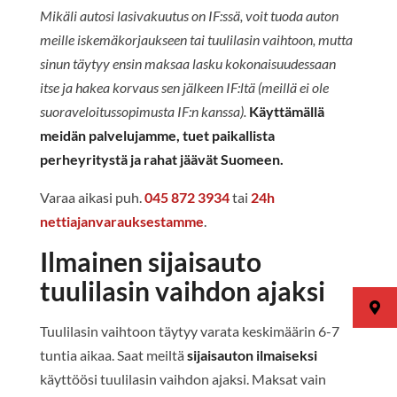
Mikäli autosi lasivakuutus on IF:ssä, voit tuoda auton
meille iskemäkorjaukseen tai tuulilasin vaihtoon, mutta
sinun täytyy ensin maksaa lasku kokonaisuudessaan
itse ja hakea korvaus sen jälkeen IF:ltä (meillä ei ole
suoraveloitussopimusta IF:n kanssa).
Käyttämällä
meidän palvelujamme, tuet paikallista
perheyritystä ja rahat jäävät Suomeen.
Varaa aikasi puh.
045 872 3934
tai
24h
nettiajanvarauksestamme
.
Ilmainen sijaisauto
tuulilasin vaihdon ajaksi
Tuulilasin vaihtoon täytyy varata keskimäärin 6-7
tuntia aikaa. Saat meiltä
sijaisauton ilmaiseksi
käyttöösi tuulilasin vaihdon ajaksi. Maksat vain