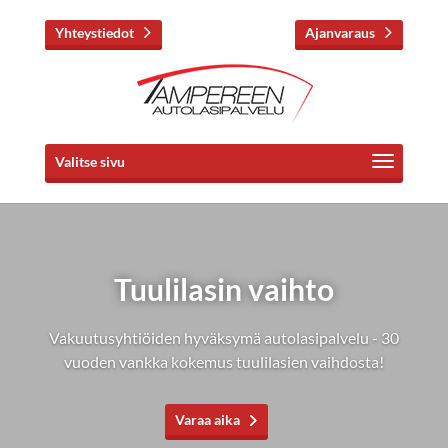
Yhteystiedot
Ajanvaraus
Valitse sivu
Tuulilasin vaihto
Vakuutusyhtiöiden hyväksymä autolasipalvelu - 30
vuoden vankka kokemus tuulilasien vaihdosta!
Varaa aika