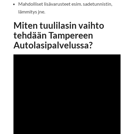
Mahdolliset lisävarusteet esim. sadetunnistin,
lämmitys jne.
Miten tuulilasin vaihto
tehdään Tampereen
Autolasipalvelussa?