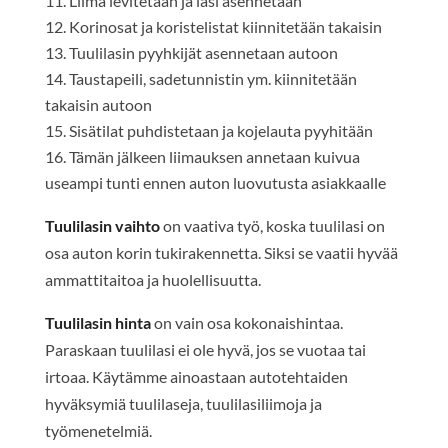
Liima levitetään ja lasi asennetaan
Korinosat ja koristelistat kiinnitetään takaisin
Tuulilasin pyyhkijät asennetaan autoon
Taustapeili, sadetunnistin ym. kiinnitetään
takaisin autoon
Sisätilat puhdistetaan ja kojelauta pyyhitään
Tämän jälkeen liimauksen annetaan kuivua
useampi tunti ennen auton luovutusta asiakkaalle
Tuulilasin vaihto
on vaativa työ, koska tuulilasi on
osa auton korin tukirakennetta. Siksi se vaatii hyvää
ammattitaitoa ja huolellisuutta.
Tuulilasin hinta
on vain osa kokonaishintaa.
Paraskaan tuulilasi ei ole hyvä, jos se vuotaa tai
irtoaa. Käytämme ainoastaan autotehtaiden
hyväksymiä tuulilaseja, tuulilasiliimoja ja
työmenetelmiä.