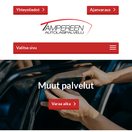
Yhteystiedot
Ajanvaraus
Valitse sivu
Muut palvelut
Varaa aika