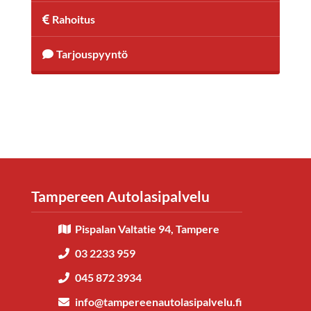
Rahoitus
Tarjouspyyntö
Tampereen Autolasipalvelu
Pispalan Valtatie 94, Tampere
03 2233 959
045 872 3934
info@tampereenautolasipalvelu.fi