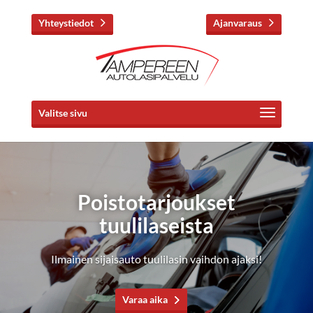
Yhteystiedot
Ajanvaraus
Valitse sivu
Poistotarjoukset
tuulilaseista
Ilmainen sijaisauto tuulilasin vaihdon ajaksi!
Varaa aika