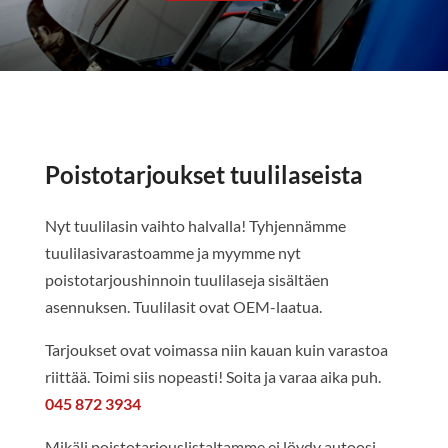
Poistotarjoukset tuulilaseista
Nyt tuulilasin vaihto halvalla! Tyhjennämme
tuulilasivarastoamme ja myymme nyt
poistotarjoushinnoin tuulilaseja sisältäen
asennuksen. Tuulilasit ovat OEM-laatua.
Tarjoukset ovat voimassa niin kauan kuin varastoa
riittää. Toimi siis nopeasti! Soita ja varaa aika puh.
045 872 3934
Mikäli poistotarjouslistaltamme ei löydy autoosi