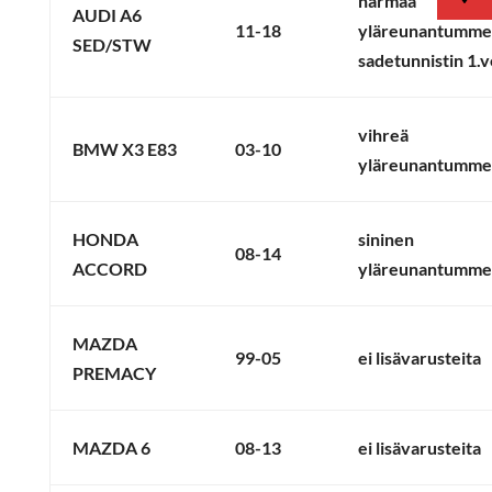
harmaa
AUDI A6
11-18
yläreunantumme
SED/STW
sadetunnistin 1.v
vihreä
BMW X3 E83
03-10
yläreunantumme
HONDA
sininen
08-14
ACCORD
yläreunantumme
MAZDA
99-05
ei lisävarusteita
PREMACY
MAZDA 6
08-13
ei lisävarusteita