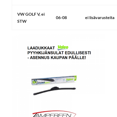
VW GOLF V, ei
06-08
ei lisävarusteita
STW