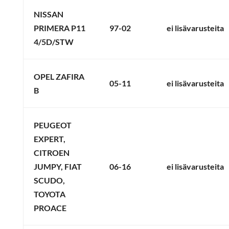
NISSAN
PRIMERA P11
97-02
ei lisävarusteita
4/5D/STW
OPEL ZAFIRA
05-11
ei lisävarusteita
B
PEUGEOT
EXPERT,
CITROEN
JUMPY, FIAT
06-16
ei lisävarusteita
SCUDO,
TOYOTA
PROACE